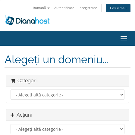
Română
Autentificare
Înregistrare
Coșul meu
Navi
Toggl
Alegeți un domeniu...
Categorii
Acțiuni