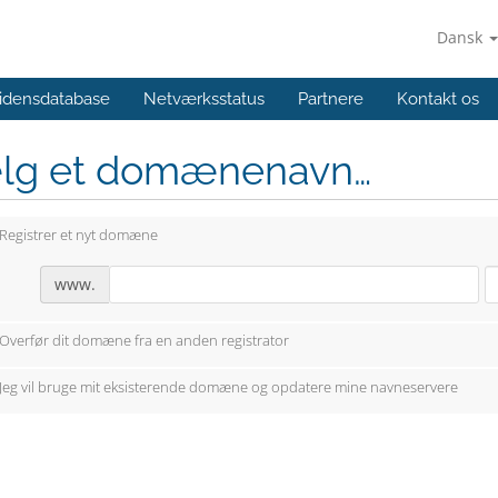
Dansk
idensdatabase
Netværksstatus
Partnere
Kontakt os
lg et domænenavn…
Registrer et nyt domæne
www.
Overfør dit domæne fra en anden registrator
Jeg vil bruge mit eksisterende domæne og opdatere mine navneservere