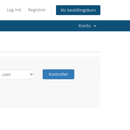
Log ind
Registrer
Vis bestillingskurv
Konto
Kontroller