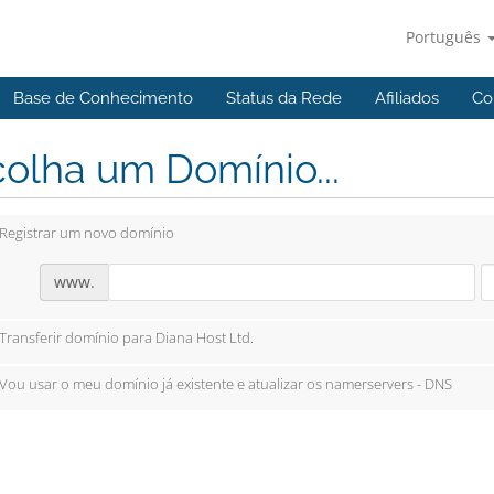
Português
Base de Conhecimento
Status da Rede
Afiliados
Co
olha um Domínio...
Registrar um novo domínio
www.
Transferir domínio para Diana Host Ltd.
Vou usar o meu domínio já existente e atualizar os namerservers - DNS