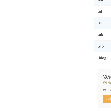
.nl
.ru
.uk
.vip
.blog
We
Wähle
Wir h
Pa