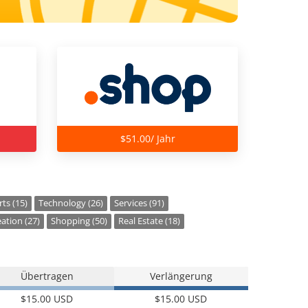
$51.00/ Jahr
ts (15)
Technology (26)
Services (91)
ation (27)
Shopping (50)
Real Estate (18)
Übertragen
Verlängerung
$15.00 USD
$15.00 USD