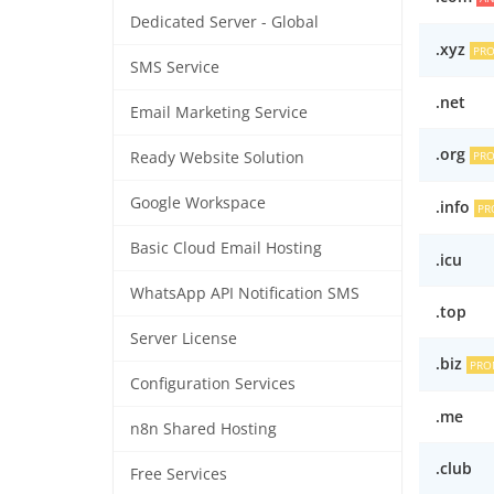
Dedicated Server - Global
.xyz
PR
SMS Service
.net
Email Marketing Service
.org
Ready Website Solution
PR
Google Workspace
.info
PR
Basic Cloud Email Hosting
.icu
WhatsApp API Notification SMS
.top
Server License
.biz
PRO
Configuration Services
.me
n8n Shared Hosting
.club
Free Services