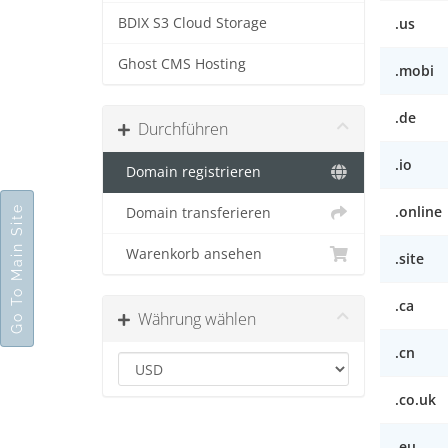
BDIX S3 Cloud Storage
.us
Ghost CMS Hosting
.mobi
.de
Durchführen
.io
Domain registrieren
.online
Go To Main Site
Domain transferieren
Warenkorb ansehen
.site
.ca
Währung wählen
.cn
.co.uk
.eu