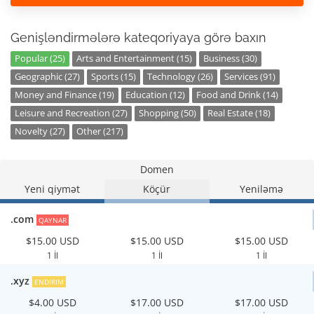
Genişləndirmələrə kateqoriyaya görə baxın
Popular (25)
Arts and Entertainment (15)
Business (30)
Geographic (27)
Sports (15)
Technology (26)
Services (91)
Money and Finance (19)
Education (12)
Food and Drink (14)
Leisure and Recreation (27)
Shopping (50)
Real Estate (18)
Novelty (27)
Other (217)
Domen
Yeni qiymət
Köçür
Yeniləmə
.com
QAYNAR
$15.00 USD
$15.00 USD
$15.00 USD
1 İl
1 İl
1 İl
.xyz
ENDIRIM
$4.00 USD
$17.00 USD
$17.00 USD