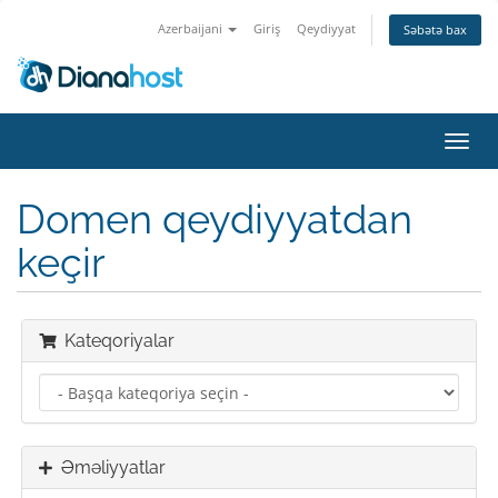
Azerbaijani
Giriş
Qeydiyyat
Səbətə bax
Naviq
keçid
Domen qeydiyyatdan
keçir
Kateqoriyalar
Əməliyyatlar