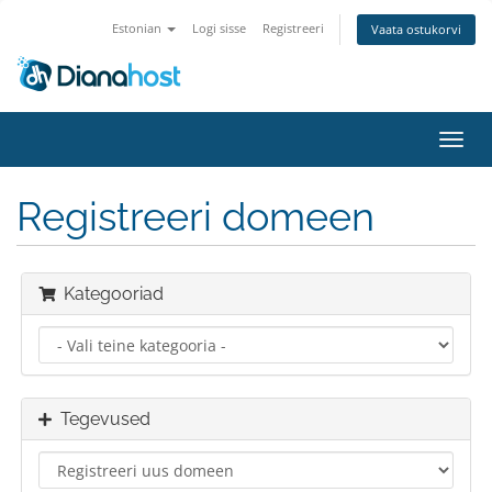
Estonian
Logi sisse
Registreeri
Vaata ostukorvi
Lülit
navig
Registreeri domeen
Kategooriad
Tegevused