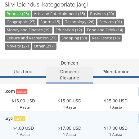
Sirvi laiendusi kategooriate järgi
Popular (25)
Arts and Entertainment (15)
Business (30)
Geographic (27)
Sports (15)
Technology (26)
Services (91)
Money and Finance (19)
Education (12)
Food and Drink (14)
Leisure and Recreation (27)
Shopping (50)
Real Estate (18)
Novelty (27)
Other (217)
Domeen
Uus hind
Domeeni
Pikendamine
ülekanne
.com
KUUM
$15.00 USD
$15.00 USD
$15.00 USD
1 Aasta
1 Aasta
1 Aasta
.xyz
MÜÜK
$4.00 USD
$17.00 USD
$17.00 USD
1 Aasta
1 Aasta
1 Aasta