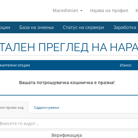
Macedonian
Најава на профил
оции
База на знаења
Статус на сервери
Заработка
ТАЛЕН ПРЕГЛЕД НА НАР
нителни опции
Износ
Вашата потрошувачка кошничка е празна!
еси промо код
Одданочување
Верификација