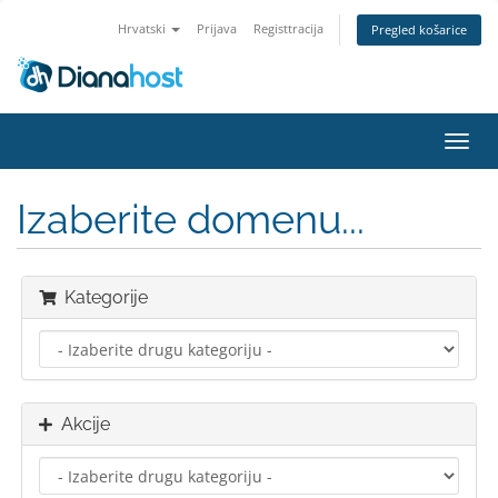
Hrvatski
Prijava
Registtracija
Pregled košarice
Preba
navig
Izaberite domenu...
Kategorije
Akcije