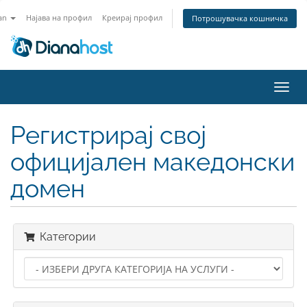
an
Најава на профил
Креирај профил
Потрошувачка кошничка
Вклу
ја
нави
Регистрирај свој
официјален македонски
домен
Категории