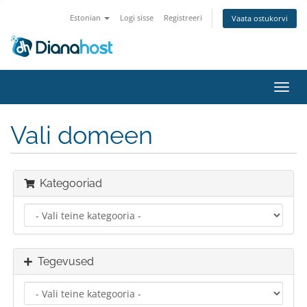
Estonian
Logi sisse
Registreeri
Vaata ostukorvi
Lülit
navig
Vali domeen
Kategooriad
Tegevused