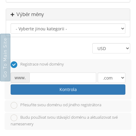
Výběr měny
Go To Main Site
Registrace nové domény
www.
Kontrola
Přesuňte svou doménu od jiného registrátora
Budu používat svou stávající doménu a aktualizovat své
nameservery