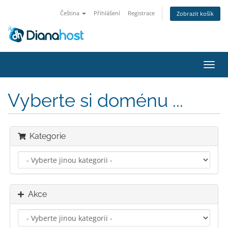
Čeština
Přihlášení
Registrace
Zobrazit košík
Přep
navig
Vyberte si doménu ...
Kategorie
Akce