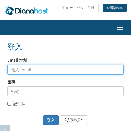
中文
登入
註冊
查看購物車
切
換
導
登入
覽
Email 地址
密碼
記住我
忘記密碼？