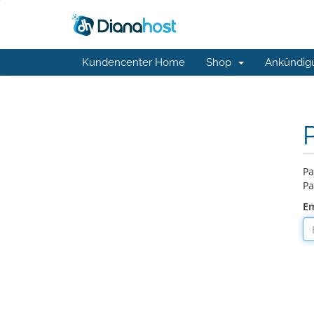
Kundencenter Home
Shop
Ankündig
Pa
Pa
Em