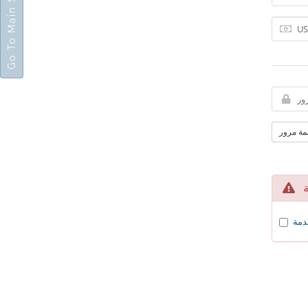
Go To Main Site
مة مرور
ة
خدمة