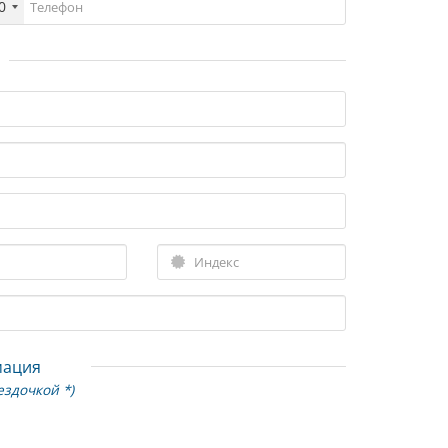
0
мация
ездочкой *)