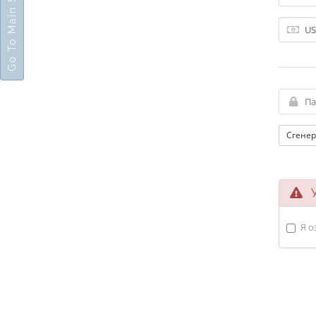
Go To Main Site
Сгенер
Ус
Я о