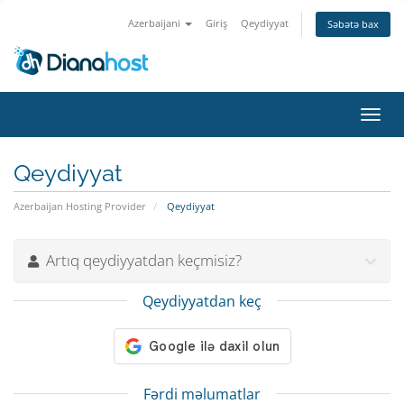
Azerbaijani
Giriş
Qeydiyyat
Səbətə bax
Naviq
keçid
Qeydiyyat
Azerbaijan Hosting Provider
Qeydiyyat
Artıq qeydiyyatdan keçmisiz?
Qeydiyyatdan keç
Fərdi məlumatlar