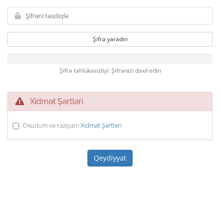
Şifrə yaradın
Şifrə təhlükəsizliyi: Şifrənizi daxil edin
Xidmət Şərtləri
Oxudum və razıyam
Xidmət Şərtləri