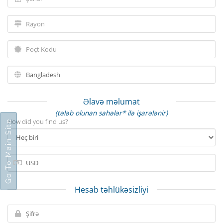
Əlavə məlumat
(tələb olunan sahələr* ilə işarələnir)
How did you find us?
Go To Main Site
Hesab təhlükəsizliyi