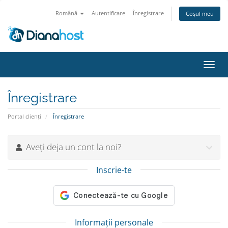
Română
Autentificare
Înregistrare
Coșul meu
Navi
Toggl
Înregistrare
Portal clienți
Înregistrare
Aveți deja un cont la noi?
Inscrie-te
Informații personale