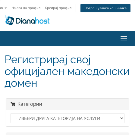
an
Најава на профил
Креирај профил
Потрошувачка кошничка
Вклу
ја
нави
Регистрирај свој
официјален македонски
домен
Категории