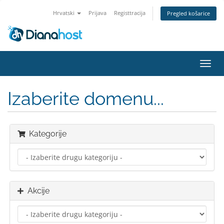
Hrvatski
Prijava
Registtracija
Pregled košarice
Preba
navig
Izaberite domenu...
Kategorije
Akcije