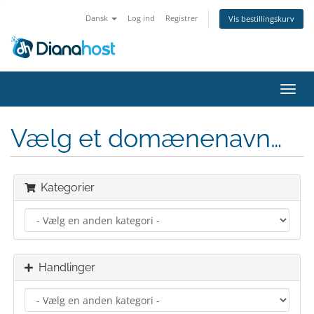
Dansk
Log ind
Registrer
Vis bestillingskurv
Skift
navig
Vælg et domænenavn…
Kategorier
Handlinger