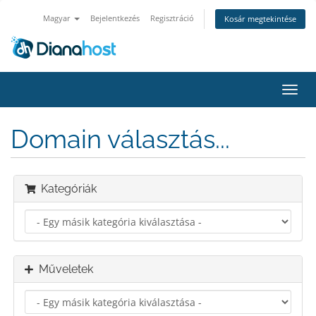
Magyar
Bejelentkezés
Regisztráció
Kosár megtekintése
Váltá
a
navig
Domain választás...
Kategóriák
Műveletek