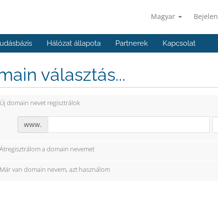
Magyar
Bejelen
udásbázis
Hálózat állapota
Partnerek
Kapcsolat
ain választás...
Új domain nevet regisztrálok
www.
Átregisztrálom a domain nevemet
Már van domain nevem, azt használom