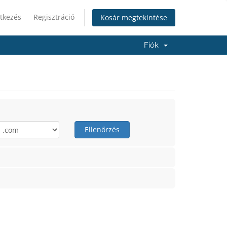
tkezés
Regisztráció
Kosár megtekintése
Fiók
Ellenőrzés