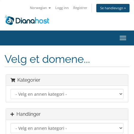
Norwegian
Logg inn
Registrer
Se handlevogn »
Bytt
navig
Velg et domene...
Kategorier
Handlinger