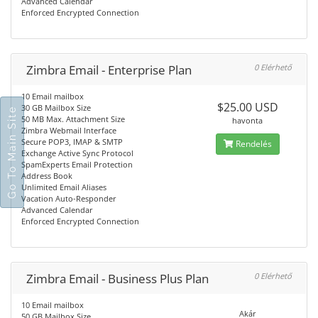
Advanced Calendar
Enforced Encrypted Connection
Zimbra Email - Enterprise Plan
0 Elérhető
10 Email mailbox
$25.00 USD
30 GB Mailbox Size
Go To Main Site
50 MB Max. Attachment Size
havonta
Zimbra Webmail Interface
Secure POP3, IMAP & SMTP
Rendelés
Exchange Active Sync Protocol
SpamExperts Email Protection
Address Book
Unlimited Email Aliases
Vacation Auto-Responder
Advanced Calendar
Enforced Encrypted Connection
Zimbra Email - Business Plus Plan
0 Elérhető
10 Email mailbox
Akár
50 GB Mailbox Size