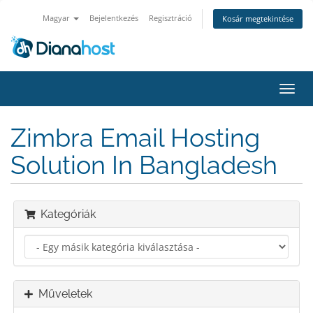
Magyar
Bejelentkezés
Regisztráció
Kosár megtekintése
Váltá
a
navig
Zimbra Email Hosting
Solution In Bangladesh
Kategóriák
Műveletek