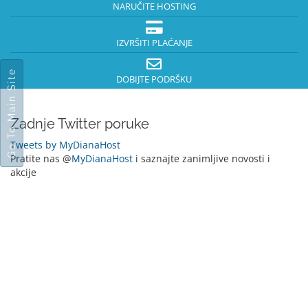
NARUČITE HOSTING
IZVRŠITI PLAĆANJE
Go To Main Site
DOBIJTE PODRŠKU
Zadnje Twitter poruke
Tweets by MyDianaHost
Pratite nas @
MyDianaHost
i saznajte zanimljive novosti i
akcije