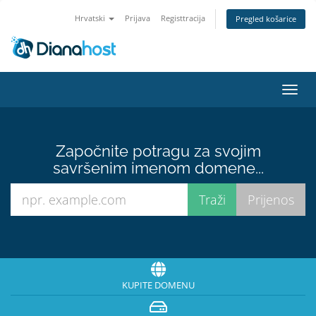
Hrvatski
Prijava
Registtracija
Pregled košarice
Preba
navig
Započnite potragu za svojim
savršenim imenom domene...
KUPITE DOMENU