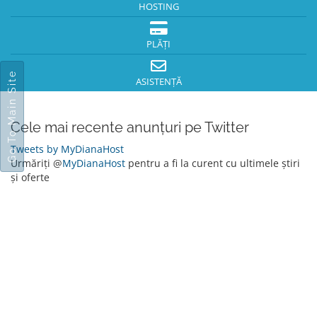
HOSTING
PLĂȚI
Go To Main Site
ASISTENȚĂ
Cele mai recente anunțuri pe Twitter
Tweets by MyDianaHost
Urmăriți @
MyDianaHost
pentru a fi la curent cu ultimele știri
și oferte