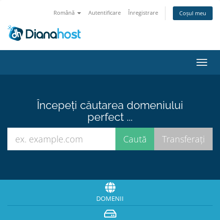
Română
Autentificare
Înregistrare
Coșul meu
Navi
Toggl
Începeți căutarea domeniului
perfect ...
DOMENII