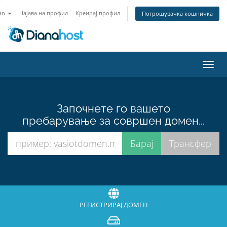
an
Најава на профил
Креирај профил
Потрошувачка кошничка
Вклу
ја
нави
Започнете го вашето
пребарување за совршен домен...
РЕГИСТРИРАЈ ДОМЕН