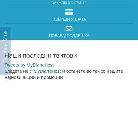
ЗАКУПИ ХОСТИНГ
ИЗВРШИ УПЛАТА
Go To Main Site
ПОБАРАЈ ПОДДРШКА
Наши последни твитови
Tweets by MyDianaHost
Следете не @
MyDianaHost
и останете во тек со нашите
најнови акции и промоции