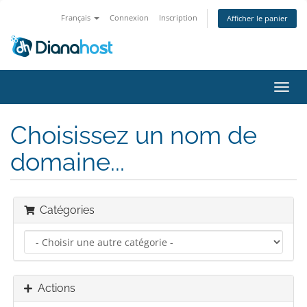
Français
Connexion
Inscription
Afficher le panier
Bascu
la
navig
Choisissez un nom de
domaine...
Catégories
Actions