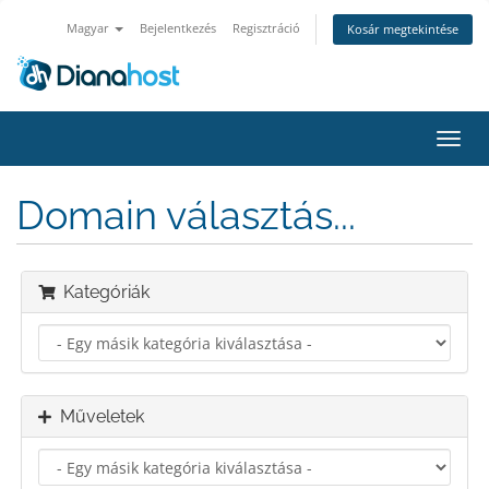
Magyar
Bejelentkezés
Regisztráció
Kosár megtekintése
Váltá
a
navig
Domain választás...
Kategóriák
Műveletek