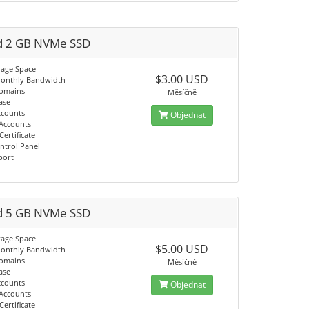
d 2 GB NVMe SSD
rage Space
$3.00 USD
onthly Bandwidth
domains
Měsíčně
ase
ccounts
Objednat
 Accounts
Certificate
ntrol Panel
port
d 5 GB NVMe SSD
rage Space
$5.00 USD
onthly Bandwidth
domains
Měsíčně
ase
ccounts
Objednat
 Accounts
Certificate