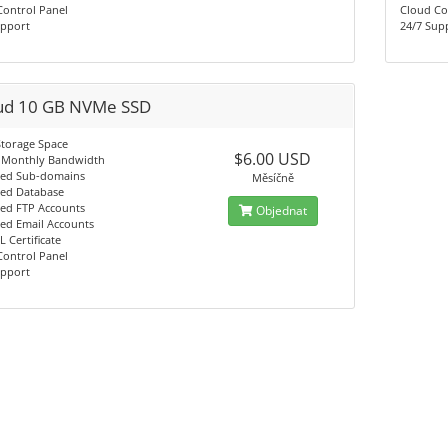
Control Panel
Cloud Co
upport
24/7 Sup
ud 10 GB NVMe SSD
Storage Space
$6.00 USD
 Monthly Bandwidth
ted Sub-domains
Měsíčně
ted Database
ted FTP Accounts
Objednat
ed Email Accounts
L Certificate
Control Panel
upport