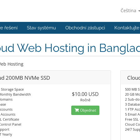
Čeština
e řešení
Stav systému
Obchodní zástupci
Kontaktujte
oud Web Hosting in Bangla
eb Hosting
ud 200MB NVMe SSD
Clou
 Storage Space
500 MB S
$10.00 USD
Monthly Bandwidth
20 GB Mo
domains
2 Sub-d
Ročně
base
3 Databa
Accounts
1 FTP Ac
Objednat
 Accounts
5 Email 
L Certificate
Free SSL 
Control Panel
Cloud Co
upport
24/7 Sup
 Yearly