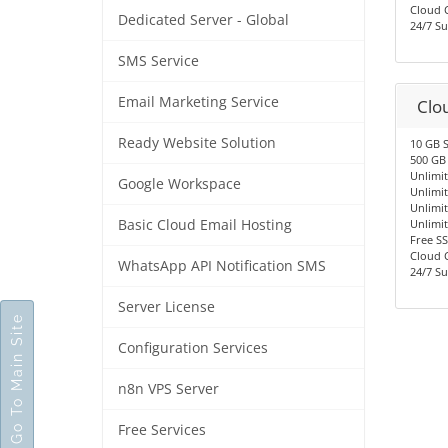
Cloud 
Dedicated Server - Global
24/7 S
SMS Service
Email Marketing Service
Clo
Ready Website Solution
10 GB 
500 GB
Unlimi
Google Workspace
Unlimi
Unlimi
Basic Cloud Email Hosting
Unlimit
Free SS
Cloud 
WhatsApp API Notification SMS
24/7 S
Server License
Go To Main Site
Configuration Services
n8n VPS Server
Free Services