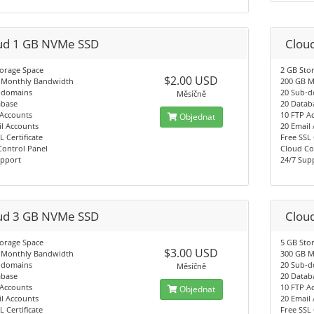
ud 1 GB NVMe SSD
Clou
torage Space
2 GB Sto
$2.00 USD
 Monthly Bandwidth
200 GB M
-domains
20 Sub-
Měsíčně
abase
20 Datab
 Accounts
10 FTP A
Objednat
l Accounts
20 Email
L Certificate
Free SSL 
Control Panel
Cloud Co
upport
24/7 Sup
ud 3 GB NVMe SSD
Clou
torage Space
5 GB Sto
$3.00 USD
 Monthly Bandwidth
300 GB M
-domains
20 Sub-
Měsíčně
abase
20 Datab
 Accounts
10 FTP A
Objednat
l Accounts
20 Email
L Certificate
Free SSL 