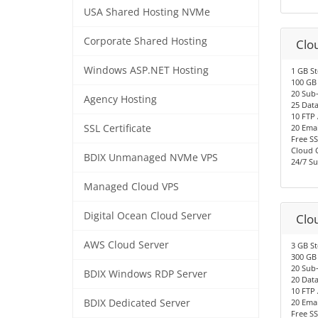
USA Shared Hosting NVMe
Corporate Shared Hosting
Clo
Windows ASP.NET Hosting
1 GB S
100 GB
20 Sub
Agency Hosting
25 Dat
10 FTP
SSL Certificate
20 Emai
Free SS
Cloud 
BDIX Unmanaged NVMe VPS
24/7 S
Managed Cloud VPS
Digital Ocean Cloud Server
Clo
AWS Cloud Server
3 GB S
300 GB
20 Sub
BDIX Windows RDP Server
20 Dat
10 FTP
BDIX Dedicated Server
20 Emai
Free SS