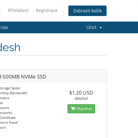
Přihlášení
Registrace
Zobrazit košík
 nás
Účet
desh
d 500MB NVMe SSD
torage Space
$1.20 USD
nthly Bandwidth
omains
Měsíčně
se
counts
Objednat
Accounts
Certificate
ntrol Panel
port