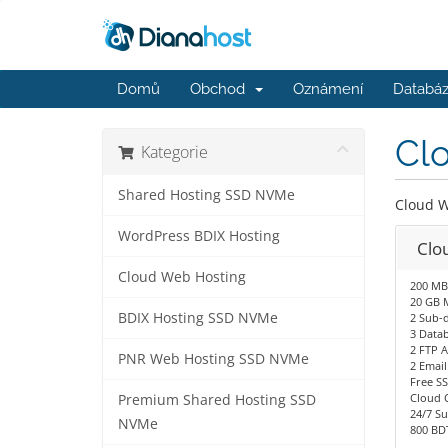
Domů
Obchod
Oznámení
Databáz
Cl
Kategorie
Shared Hosting SSD NVMe
Cloud W
WordPress BDIX Hosting
Clo
Cloud Web Hosting
200 MB
20 GB 
BDIX Hosting SSD NVMe
2 Sub-
3 Data
2 FTP 
PNR Web Hosting SSD NVMe
2 Email
Free SS
Cloud 
Premium Shared Hosting SSD
24/7 S
NVMe
800 BDT