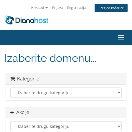
Hrvatski
Prijava
Registtracija
Pregled košarice
Preba
navig
Izaberite domenu...
Kategorije
Akcije