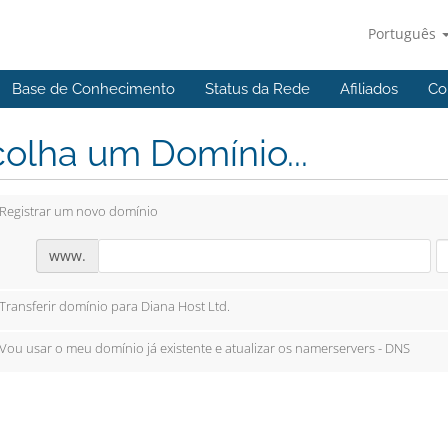
Português
Base de Conhecimento
Status da Rede
Afiliados
Co
olha um Domínio...
Registrar um novo domínio
www.
Transferir domínio para Diana Host Ltd.
Vou usar o meu domínio já existente e atualizar os namerservers - DNS