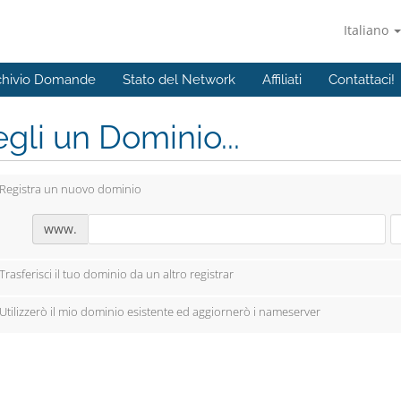
Italiano
chivio Domande
Stato del Network
Affiliati
Contattaci!
gli un Dominio...
Registra un nuovo dominio
www.
Trasferisci il tuo dominio da un altro registrar
Utilizzerò il mio dominio esistente ed aggiornerò i nameserver