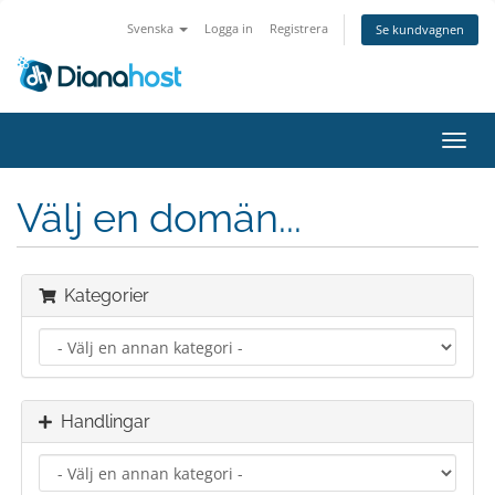
Svenska
Logga in
Registrera
Se kundvagnen
Växla
navig
Välj en domän...
Kategorier
Handlingar