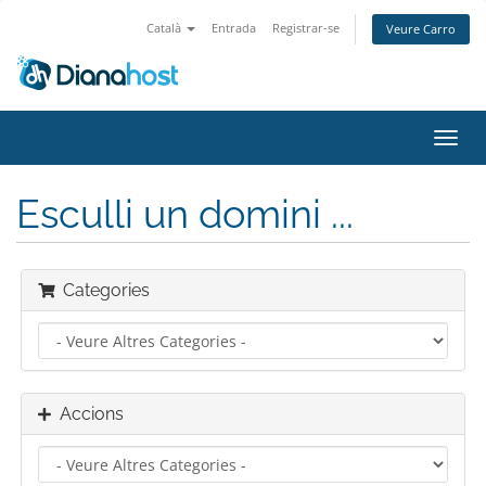
Català
Entrada
Registrar-se
Veure Carro
Canv
la
nave
Esculli un domini ...
Categories
Accions