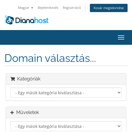
Magyar
Bejelentkezés
Regisztráció
Kosár megtekintése
Váltá
a
navig
Domain választás...
Kategóriák
Műveletek