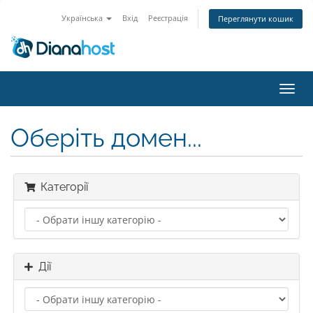
Українська
Вхід
Реєстрація
Переглянути кошик
Пере
наві
Оберіть домен...
Категорії
Дії