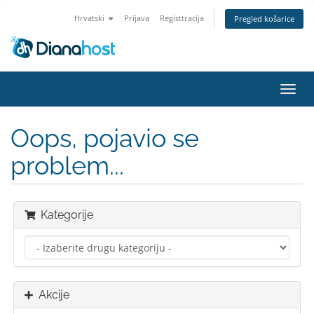
Hrvatski
Prijava
Registtracija
Pregled košarice
Preba
navig
Oops, pojavio se
problem...
Kategorije
Akcije