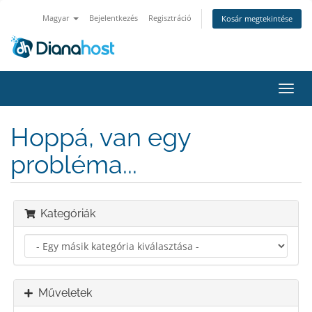
Magyar
Bejelentkezés
Regisztráció
Kosár megtekintése
Váltá
a
navig
Hoppá, van egy
probléma...
Kategóriák
Műveletek