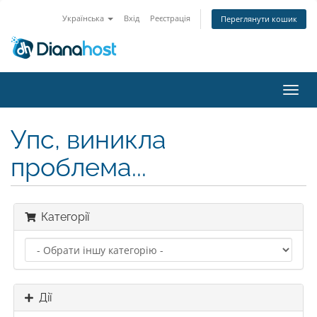
Українська
Вхід
Реєстрація
Переглянути кошик
Пере
наві
Упс, виникла
проблема...
Категорії
Дії