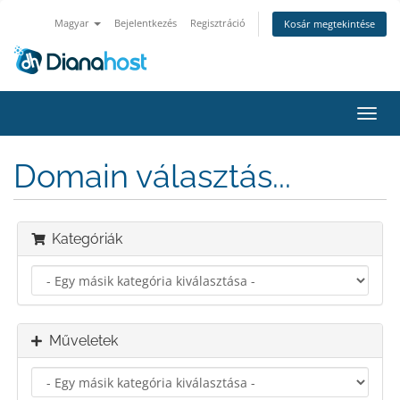
Magyar
Bejelentkezés
Regisztráció
Kosár megtekintése
Váltá
a
navig
Domain választás...
Kategóriák
Műveletek