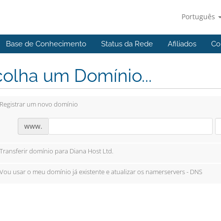
Português
Base de Conhecimento
Status da Rede
Afiliados
Co
olha um Domínio...
Registrar um novo domínio
www.
Transferir domínio para Diana Host Ltd.
Vou usar o meu domínio já existente e atualizar os namerservers - DNS