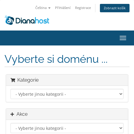
Čeština
Přihlášení
Registrace
Zobrazit košík
Přep
navig
Vyberte si doménu ...
Kategorie
Akce