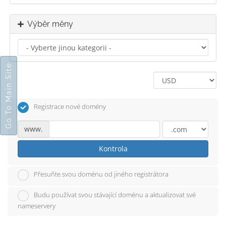
Výběr měny
Go To Main Site
Registrace nové domény
www.
Kontrola
Přesuňte svou doménu od jiného registrátora
Budu používat svou stávající doménu a aktualizovat své
nameservery