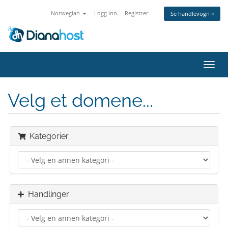
Norwegian
Logg inn
Registrer
Se handlevogn »
Bytt
navig
Velg et domene...
Kategorier
Handlinger