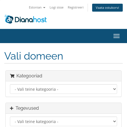
Estonian
Logi sisse
Registreeri
Vaata ostukorvi
Lülit
navig
Vali domeen
Kategooriad
Tegevused