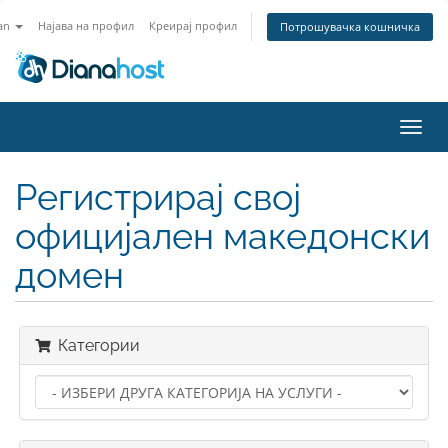
an
Најава на профил
Креирај профил
Потрошувачка кошничка
Вклу
ја
нави
Регистрирај свој
официјален македонски
домен
Категории