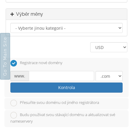
Výběr měny
Go To Main Site
Registrace nové domény
www.
Kontrola
Přesuňte svou doménu od jiného registrátora
Budu používat svou stávající doménu a aktualizovat své
nameservery