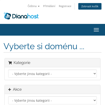
Čeština
Přihlášení
Registrace
Zobrazit košík
Přep
navig
Vyberte si doménu ...
Kategorie
Akce