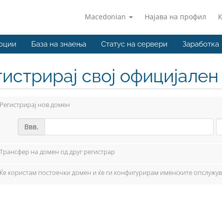
Macedonian
Најава на профил
оции
База на знаења
Статус на сервери
Заработка
гистрирај свој официјале
Регистрирај нов домен
Ввв.
Трансфер на домен од друг регистрар
Ќе користам постоечки домен и ќе ги конфигурирам именските опслужу