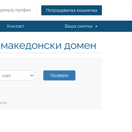
Креирај профил
Потрошувачка кошничка
Контакт
Ваша сметка
н македонски домен
Провери
вачи