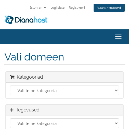
Estonian
Logi sisse
Registreeri
Vaata ostukorvi
Lülit
navig
Vali domeen
Kategooriad
Tegevused