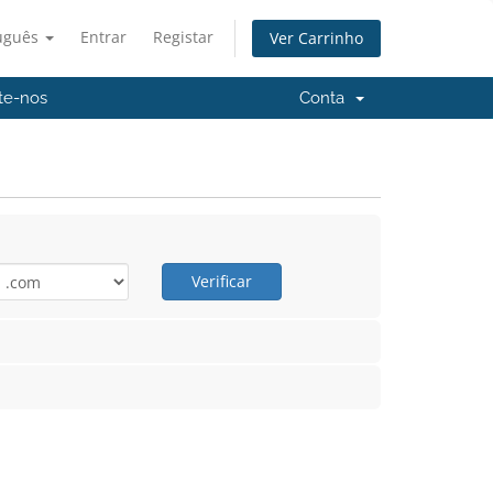
uguês
Entrar
Registar
Ver Carrinho
te-nos
Conta
Verificar