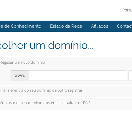
Port
se de Conhecimento
Estado da Rede
Afiliados
Contac
olher um domínio...
Registar um novo domínio
www.
Transferência do seu domínio de outro registrar
Vou usar o meu domínio existente e atualizar os DNS